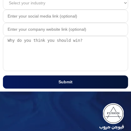
Submit
فيوچن جروب