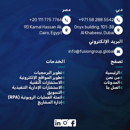
دبي
مصر
+20 111 775 7766
+971 58 288 5542
9D Kamal Hassan Ali,
101-38 Onyx building,
Cairo, Egypt.
Al Khabeesi, Dubai
البريد الإلكتروني
info@fusiongroup.global
تصفح
الخدمات
الرئيسية
تطوير البرمجيات
من نحن
تطوير المواقع الإلكترونية
المدونات
الاستشارات التقنية
اتصل بنا
الاستشارات الإدارية التنفيذية
التسويق
أتمتة العمليات الروبوتية (RPA)
إدارة المشاريع