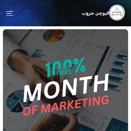
فيوچن جروب